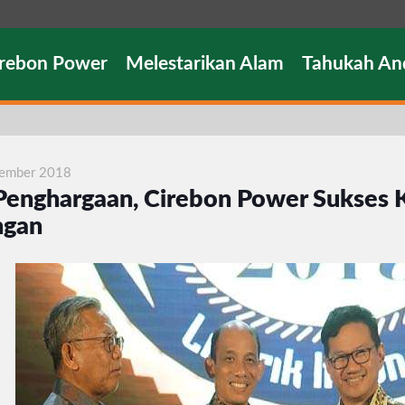
irebon Power
Melestarikan Alam
Tahukah An
vember 2018
 Penghargaan, Cirebon Power Sukse
ngan