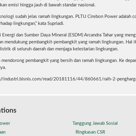
kan emisi hingga jauh di bawah standar nasional.
eknologi sudah jelas ramah lingkungan. PLTU Cirebon Power adalah
hadap lingkungan,” kata Supriadi.
i Energi dan Sumber Daya Mineral (ESDM) Arcandra Tahar yang meng
n mendukung pembangkit-pembangkit yang ramah lingkungan. Hal it
istrik di seluruh daerah dan menjaga kelestarian lingkungan.
a mendorong pembangkit yang bersih dan ramah lingkungan. Ke depan
ya.
p://industri.bisnis.com/read/20181116/44/860661/raih-2-penghar
tions
Power
Tanggung Jawab Sosial
aan
Ringkasan CSR