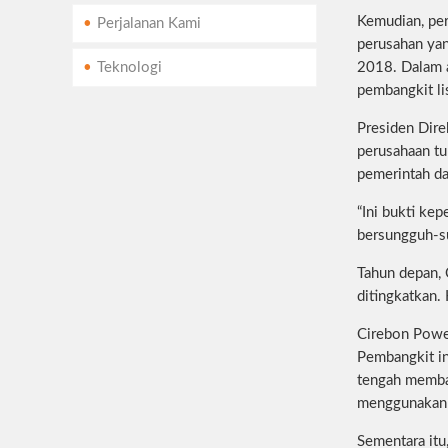
Kemudian, per
Perjalanan Kami
perusahan yan
Teknologi
2018. Dalam a
pembangkit li
Presiden Dire
perusahaan tu
pemerintah da
“Ini bukti ke
bersungguh-su
Tahun depan, 
ditingkatkan.
Cirebon Powe
Pembangkit in
tengah memban
menggunakan t
Sementara itu