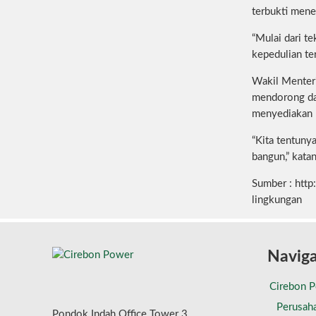
terbukti mene
“Mulai dari t
kepedulian ter
Wakil Menter
mendorong da
menyediakan l
“Kita tentuny
bangun,” katan
Sumber : htt
lingkungan
Naviga
Cirebon 
Perusah
Pondok Indah Office Tower 3