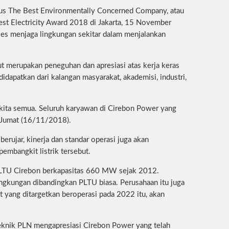
sus The Best Environmentally Concerned Company, atau
Best Electricity Award 2018 di Jakarta, 15 November
ses menjaga lingkungan sekitar dalam menjalankan
 merupakan peneguhan dan apresiasi atas kerja keras
dapatkan dari kalangan masyarakat, akademisi, industri,
as kita semua. Seluruh karyawan di Cirebon Power yang
, Jumat (16/11/2018).
ujar, kinerja dan standar operasi juga akan
embangkit listrik tersebut.
PLTU Cirebon berkapasitas 660 MW sejak 2012.
ingkungan dibandingkan PLTU biasa. Perusahaan itu juga
ang ditargetkan beroperasi pada 2022 itu, akan
 Teknik PLN mengapresiasi Cirebon Power yang telah