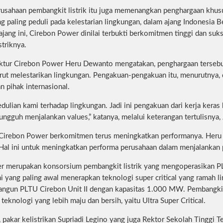
usahaan pembangkit listrik itu juga memenangkan penghargaan khu
g paling peduli pada kelestarian lingkungan, dalam ajang Indonesia 
jang ini, Cirebon Power dinilai terbukti berkomitmen tinggi dan suk
striknya.
ktur Cirebon Power Heru Dewanto mengatakan, penghargaan tersebut
rut melestarikan lingkungan. Pengakuan-pengakuan itu, menurutnya, di
n pihak internasional.
pedulian kami terhadap lingkungan. Jadi ini pengakuan dari kerja ker
ngguh menjalankan values,” katanya, melalui keterangan tertulisnya
Cirebon Power berkomitmen terus meningkatkan performanya. Heru ber
 Hal ini untuk meningkatkan performa perusahaan dalam menjalankan p
r merupakan konsorsium pembangkit listrik yang mengoperasikan 
i yang paling awal menerapkan teknologi super critical yang ramah l
gun PLTU Cirebon Unit II dengan kapasitas 1.000 MW. Pembangkit y
eknologi yang lebih maju dan bersih, yaitu Ultra Super Critical.
, pakar kelistrikan Supriadi Legino yang juga Rektor Sekolah Tinggi