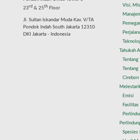
Visi, Mis
rd
th
23
& 25
Floor
Manaje
Jl. Sultan Iskandar Muda Kav. V/TA
Pemega
Pondok Indah South Jakarta 12310
Perjalan
DKI Jakarta - Indonesia
Teknolo
Tahukah 
Tentang 
Tentang 
Cirebon
Melestari
Emisi
Fasilita
Perlind
Perlindun
Spesies 