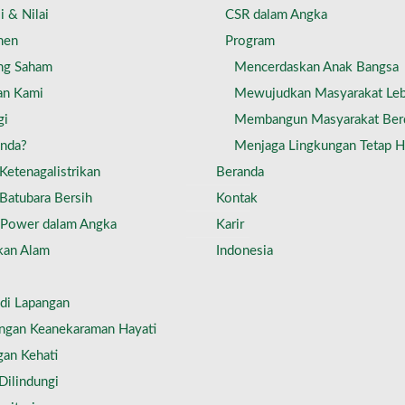
i & Nilai
CSR dalam Angka
men
Program
ng Saham
Mencerdaskan Anak Bangsa
an Kami
Mewujudkan Masyarakat Leb
gi
Membangun Masyarakat Ber
Anda?
Menjaga Lingkungan Tetap H
Ketenagalistrikan
Beranda
Batubara Bersih
Kontak
 Power dalam Angka
Karir
kan Alam
Indonesia
s di Lapangan
ungan Keanekaraman Hayati
gan Kehati
Dilindungi