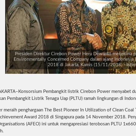
Presiden Direktur Cirebon Power Heru Dewanto menerima p
Environmentally Concerned Company dalam ajang Indonesia B
2018 di Jakarta, Kamis (15/11/2018) - Ist
JAKARTA–Konsorsium Pembangkit listrik Cirebon Power menyabet dua
 Pembangkit Listrik Tenaga Uap (PLTU) ramah lingkungan di Indon
 meraih penghargaan The Best Pioneer In Utilization of Clean Coal
Achievement Award 2018 di Singapura pada 14 November 2018. Peng
Organisations (AFEO) ini untuk mengapresiasi terobosan PLTU 1x66
h.