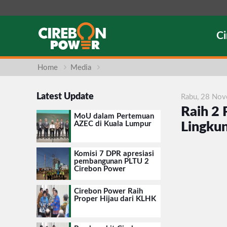
C
Home
Media
Latest Update
Rabu, 28 No
Raih 2
MoU dalam Pertemuan
AZEC di Kuala Lumpur
Lingku
Komisi 7 DPR apresiasi
pembangunan PLTU 2
Cirebon Power
Cirebon Power Raih
Proper Hijau dari KLHK