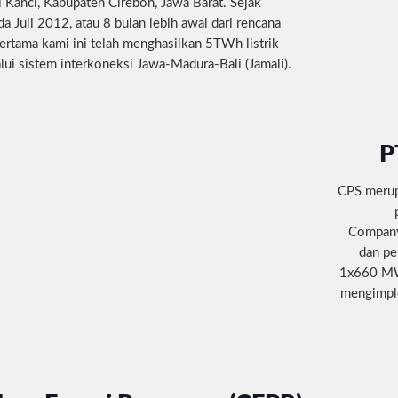
anci, Kabupaten Cirebon, Jawa Barat. Sejak
a Juli 2012, atau 8 bulan lebih awal dari rencana
pertama kami ini telah menghasilkan 5TWh listrik
lui sistem interkoneksi Jawa-Madura-Bali (Jamali).
P
CPS merup
Company)
dan pe
1x660 MW.
mengimple