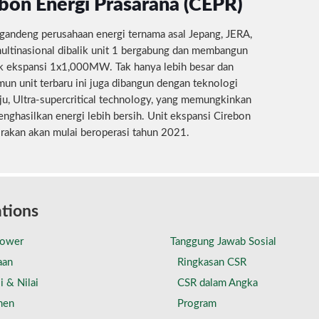
bon Energi Prasarana (CEPR)
andeng perusahaan energi ternama asal Jepang, JERA,
ltinasional dibalik unit 1 bergabung dan membangun
k ekspansi 1x1,000MW. Tak hanya lebih besar dan
amun unit terbaru ini juga dibangun dengan teknologi
ju, Ultra-supercritical technology, yang memungkinkan
nghasilkan energi lebih bersih. Unit ekspansi Cirebon
rakan akan mulai beroperasi tahun 2021.
tions
Power
Tanggung Jawab Sosial
aan
Ringkasan CSR
i & Nilai
CSR dalam Angka
men
Program