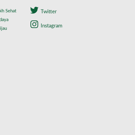
ih Sehat
Twitter
daya
Instagram
ijau