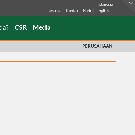
Indonesia
Beranda
Kontak
Karir
English
da?
CSR
Media
PERUSAHAAN