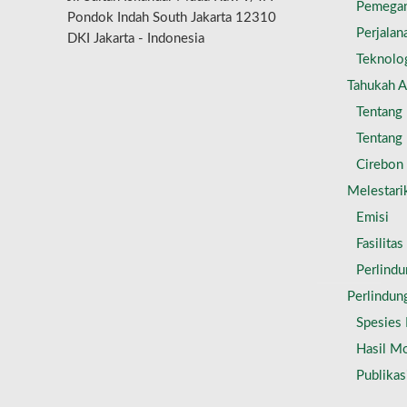
Pemega
Pondok Indah South Jakarta 12310
Perjalan
DKI Jakarta - Indonesia
Teknolo
Tahukah 
Tentang 
Tentang 
Cirebon
Melestari
Emisi
Fasilita
Perlind
Perlindun
Spesies 
Hasil Mo
Publikas