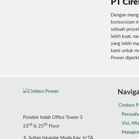
PT Cire
Dengan mengg
konsorsium mu
sebuah proye
lebih kuat, n
yang lebih ma
kami untuk me
Power diperki
Naviga
Cirebon 
Perusah
Pondok Indah Office Tower 3
Visi, Mis
rd
th
23
& 25
Floor
Manaje
Jl. Sultan Iskandar Muda Kav. V/TA