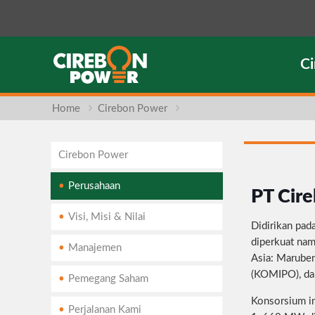
C
Home
Cirebon Power
Cirebon Power
Perusahaan
PT Cire
Visi, Misi & Nilai
Didirikan pad
diperkuat nam
Manajemen
Asia: Maruben
(KOMIPO), da
Pemegang Saham
Konsorsium in
Perjalanan Kami