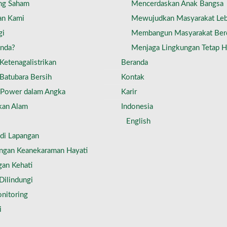
ng Saham
Mencerdaskan Anak Bangsa
an Kami
Mewujudkan Masyarakat Leb
gi
Membangun Masyarakat Ber
Anda?
Menjaga Lingkungan Tetap H
Ketenagalistrikan
Beranda
Batubara Bersih
Kontak
 Power dalam Angka
Karir
kan Alam
Indonesia
English
s di Lapangan
ungan Keanekaraman Hayati
gan Kehati
Dilindungi
nitoring
i