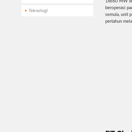
1x660 MW di K
beroperasi pad
Teknologi
semula, unit 
pertahun mela