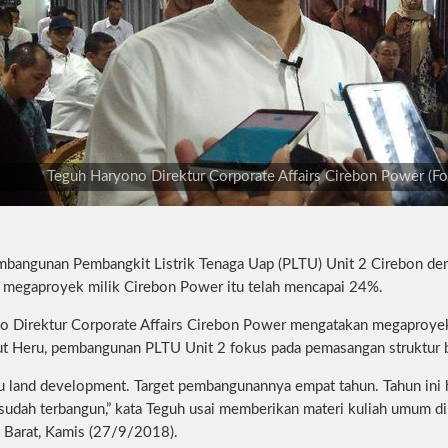
Teguh Haryono Direktur Corporate Affairs Cirebon Power (F
bangunan Pembangkit Listrik Tenaga Uap (PLTU) Unit 2 Cirebon den
megaproyek milik Cirebon Power itu telah mencapai 24%.
o Direktur Corporate Affairs Cirebon Power mengatakan megaproyek
njut Heru, pembangunan PLTU Unit 2 fokus pada pemasangan struktur
u land development. Target pembangunannya empat tahun. Tahun ini h
udah terbangun,” kata Teguh usai memberikan materi kuliah umum d
 Barat, Kamis (27/9/2018).