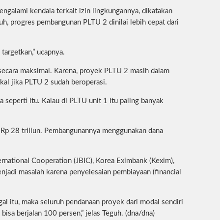
galami kendala terkait izin lingkungannya, dikatakan
h, progres pembangunan PLTU 2 dinilai lebih cepat dari
 targetkan,” ucapnya.
 secara maksimal. Karena, proyek PLTU 2 masih dalam
al jika PLTU 2 sudah beroperasi.
 seperti itu. Kalau di PLTU unit 1 itu paling banyak
tar Rp 28 triliun. Pembangunannya menggunakan dana
rnational Cooperation (JBIC), Korea Eximbank (Kexim),
njadi masalah karena penyelesaian pembiayaan (financial
gal itu, maka seluruh pendanaan proyek dari modal sendiri
bisa berjalan 100 persen,” jelas Teguh. (dna/dna)