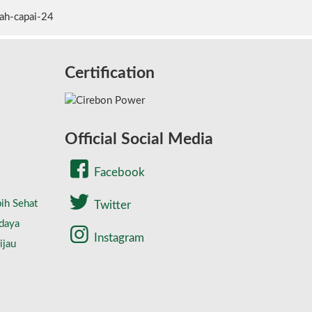
ah-capai-24
Certification
Official Social Media
Facebook
ih Sehat
Twitter
daya
Instagram
ijau