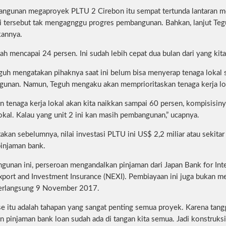
ngunan megaproyek PLTU 2 Cirebon itu sempat tertunda lantaran men
i tersebut tak mengagnggu progres pembangunan. Bahkan, lanjut Tegu
kannya.
h mencapai 24 persen. Ini sudah lebih cepat dua bulan dari yang kita
eguh mengatakan pihaknya saat ini belum bisa menyerap tenaga lokal
unan. Namun, Teguh mengaku akan memprioritaskan tenaga kerja lok
n tenaga kerja lokal akan kita naikkan sampai 60 persen, kompisisinya
lokal. Kalau yang unit 2 ini kan masih pembangunan,” ucapnya.
itakan sebelumnya, nilai investasi PLTU ini US$ 2,2 miliar atau seki
pinjaman bank.
unan ini, perseroan mengandalkan pinjaman dari Japan Bank for Inte
port and Investment Insurance (NEXI). Pembiayaan ini juga bukan me
berlangsung 9 November 2017.
ose itu adalah tahapan yang sangat penting semua proyek. Karena tang
n pinjaman bank loan sudah ada di tangan kita semua. Jadi konstruksi 