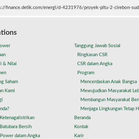
s://finance.detik.com/energi/d-4231976/proyek-pltu-2-cirebon-sud
tions
Power
Tanggung Jawab Sosial
aan
Ringkasan CSR
i & Nilai
CSR dalam Angka
men
Program
ng Saham
Mencerdaskan Anak Bangsa
an Kami
Mewujudkan Masyarakat Leb
gi
Membangun Masyarakat Ber
Anda?
Menjaga Lingkungan Tetap H
Ketenagalistrikan
Beranda
Batubara Bersih
Kontak
 Power dalam Angka
Karir