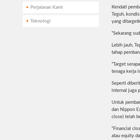
Kendati pemba
Perjalanan Kami
Teguh, kondis
Teknologi
yang ditarget
“Sekarang suda
Lebih jauh, T
tahap pembang
“Target serapa
tenaga kerja 
Seperti diber
internal juga 
Untuk pembang
dan Nippon Ex
close) telah 
“Financial cl
atau equity da