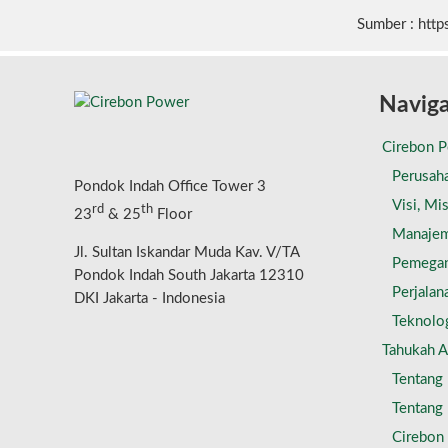
Sumber : http
Naviga
Cirebon 
Perusah
Pondok Indah Office Tower 3
Visi, Mis
rd
th
23
& 25
Floor
Manaje
Jl. Sultan Iskandar Muda Kav. V/TA
Pemega
Pondok Indah South Jakarta 12310
Perjalan
DKI Jakarta - Indonesia
Teknolo
Tahukah 
Tentang 
Tentang 
Cirebon